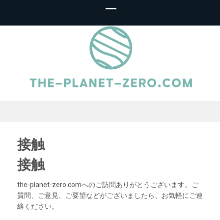
The-Planet-
Zero.com – オ
接触
接触
ンラインルーレ
the-planet-zero.comへのご訪問ありがとうございます。ご
ット
質問、ご意見、ご要望などがございましたら、お気軽にご連
絡ください。