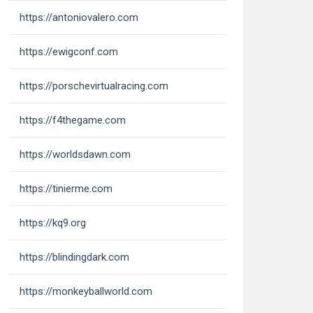
https://antoniovalero.com
https://ewigconf.com
https://porschevirtualracing.com
https://f4thegame.com
https://worldsdawn.com
https://tinierme.com
https://kq9.org
https://blindingdark.com
https://monkeyballworld.com