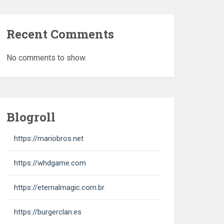
Recent Comments
No comments to show.
Blogroll
https://mariobros.net
https://whdgame.com
https://eternalmagic.com.br
https://burgerclan.es