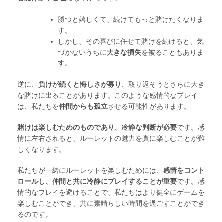
勝つと嬉しくて、続けてもっと賭けたくなりま
す。
しかし、その喜びに任せて賭けを続けると、気
づかないうちに
大きな損失
を被ることもありま
す。
逆に、
負けが続くと悔しさが募り
、取り返そうとさらに大き
な賭けに出ることがあります。このような感情的なプレイ
は、私たちを
仲間からも孤立
させる可能性があります。
賭けは楽しむためのものであり、冷静な判断が必要
です。感
情に左右されると、ルーレットの魅力を真に楽しむことが難
しくなります。
私たちが一緒にルーレットを楽しむためには、
感情をコント
ロールし、仲間と共に冷静にプレイすることが重要
です。感
情的なプレイを避けることで、私たちはより健全にゲームを
楽しむことができ、共に素晴らしい時間を過ごすことができ
るのです。