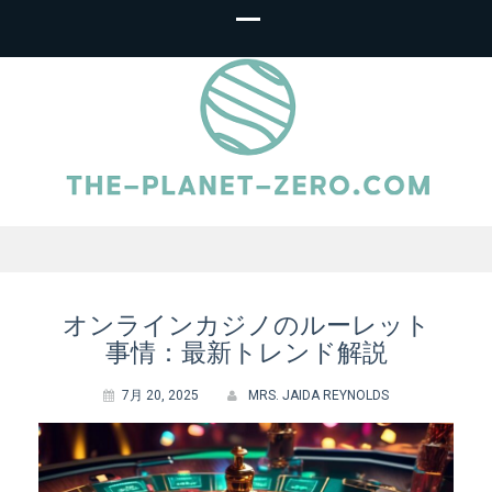
The-Planet-
Zero.com – オ
オンラインカジノのルーレット
事情：最新トレンド解説
ンラインルーレ
7月 20, 2025
MRS. JAIDA REYNOLDS
ット